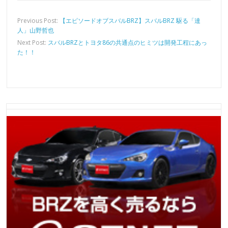
Previous Post:
【エピソードオブスバルBRZ】スバルBRZ 駆る「達
人」山野哲也
Next Post:
スバルBRZとトヨタ86の共通点のヒミツは開発工程にあっ
た！！