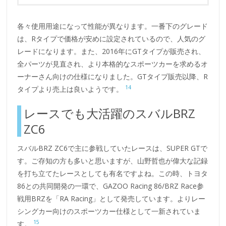
各々使用用途になって性能が異なります。一番下のグレード
は、Rタイプで価格が安めに設定されているので、人気のグ
レードになります。また、2016年にGTタイプが販売され、
全パーツが見直され、より本格的なスポーツカーを求めるオ
ーナーさん向けの仕様になりました。GTタイプ販売以降、R
14
タイプより売上は良いようです。
レースでも大活躍のスバルBRZ
ZC6
スバルBRZ ZC6で主に参戦していたレースは、SUPER GTで
す。ご存知の方も多いと思いますが、山野哲也が偉大な記録
を打ち立てたレースとしても有名ですよね。この時、トヨタ
86との共同開発の一環で、GAZOO Racing 86/BRZ Race参
戦用BRZを「RA Racing」として発売しています。よりレー
シングカー向けのスポーツカー仕様として一新されていま
15
す。