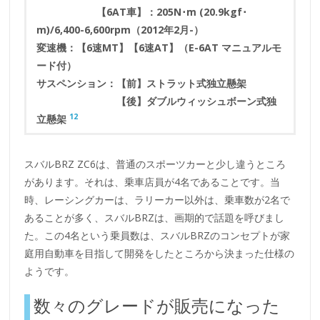
【6AT車】：205N･m (20.9kgf･
m)/6,400-6,600rpm（2012年2月-）
変速機：【6速MT】【6速AT】（E-6AT マニュアルモ
ード付）
サスペンション：【前】ストラット式独立懸架
【後】ダブルウィッシュボーン式独
12
立懸架
スバルBRZ ZC6は、普通のスポーツカーと少し違うところ
があります。それは、乗車店員が4名であることです。当
時、レーシングカーは、ラリーカー以外は、乗車数が2名で
あることが多く、スバルBRZは、画期的で話題を呼びまし
た。この4名という乗員数は、スバルBRZのコンセプトが家
庭用自動車を目指して開発をしたところから決まった仕様の
ようです。
数々のグレードが販売になった